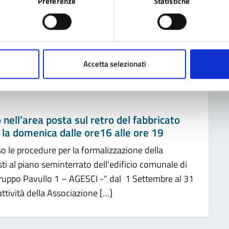
ntro Storico 14.30: SI PARTE! P.zzale San
Preferenze
Statistiche
a Banda di Pavullo x il centro del paese.P.zza
e dal tour FRIGNAUT e Truccabimbi PRO LOCO Evento
a Parrocchia di Pavullo e con il […]
Accetta selezionati
 nell’area posta sul retro del fabbricato
 e la domenica dalle ore16 alle ore 19
o le procedure per la formalizzazione della
ti al piano seminterrato dell’edificio comunale di
“Gruppo Pavullo 1 – AGESCI -“ dal 1 Settembre al 31
ttività della Associazione […]