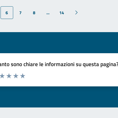
6
7
8
...
14
Pagina successiva
nto sono chiare le informazioni su questa pagina
 da 1 a 5 stelle la pagina
ta 1 stelle su 5
Valuta 2 stelle su 5
Valuta 3 stelle su 5
Valuta 4 stelle su 5
Valuta 5 stelle su 5