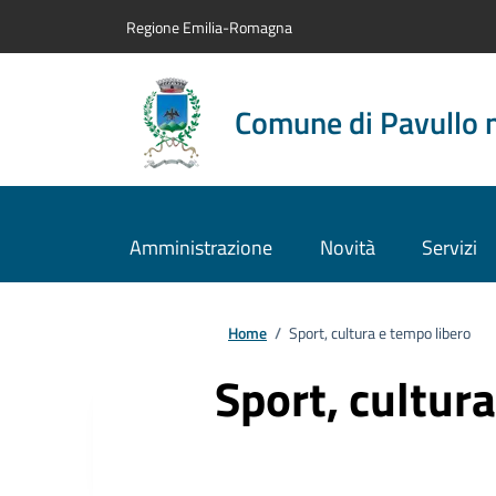
Vai al contenuto principale
Vai alla navigazione del sito
Vai al piede di pagina
Regione Emilia-Romagna
Comune di Pavullo 
Amministrazione
Novità
Servizi
Home
/
Sport, cultura e tempo libero
Sport, cultur