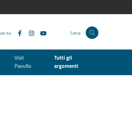
Facebook
Instagram
YouTube
uici su:
Cerca:
Visit
Tutti gli
Pavullo
argomenti