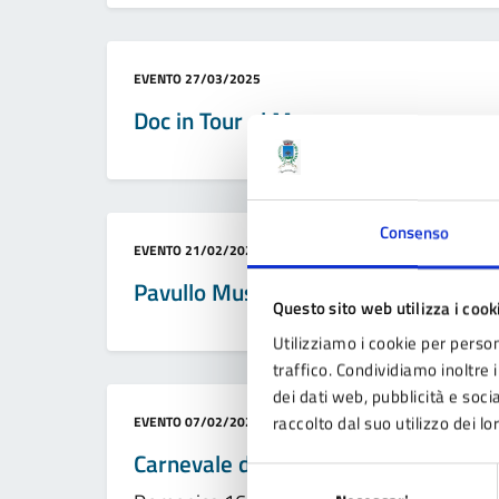
Categoria:
EVENTO
27/03/2025
Doc in Tour al Mac
Consenso
Categoria:
EVENTO
21/02/2025
Pavullo Music Week
Questo sito web utilizza i cook
Utilizziamo i cookie per person
traffico. Condividiamo inoltre i
dei dati web, pubblicità e soc
Categoria:
raccolto dal suo utilizzo dei lo
EVENTO
07/02/2025
Carnevale dei bambini
Selezione