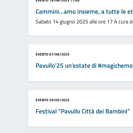
Categoria:
EVENTO
14/06/2025 17:00
Cammini…amo insieme, a tutte le e
Sabato 14 giugno 2025 alle ore 17 A cura
Categoria:
EVENTO
07/06/2025
Pavullo’25 un’estate di #magichemo
Categoria:
EVENTO
29/05/2025
Festival “Pavullo Città dei Bambini”