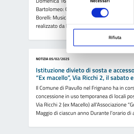
Domenica 16 febbraio 2025 per le vie del Ce
Necessari
del
consenso
Bartolomeo: Giochiamo insieme!Sfilata con l
Borelli: Musica by ‘Matty dj’, direttament
realizzato da Proloco in collaborazione con l
Rifiuta
Categoria:
NOTIZIA
05/02/2025
Istituzione divieto di sosta e accesso
“Ex macello”, Via Ricchi 2, il sabato
Il Comune di Pavullo nel Frignano ha in cors
concessione in uso temporanea di locali pos
Via Ricchi 2 (ex Macello) all’Associazione 
Maggio di ciascun anno Durante l’orario di a